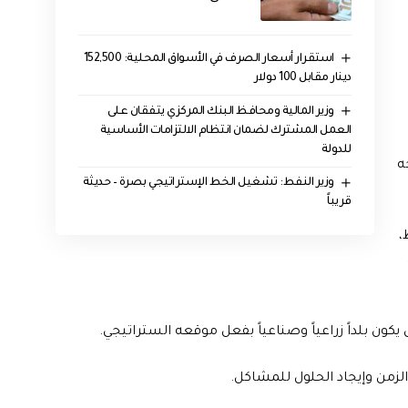
استقرار أسعار الصرف في الأسواق المحلية: 152,500
دينار مقابل 100 دولار
وزير المالية ومحافظ البنك المركزي يتفقان على
العمل المشترك لضمان انتظام الالتزامات الأساسية
للدولة
ه
وزير النفط: تشغيل الخط الإستراتيجي بصرة – حديثة
قريباً
،
كون بلداً زراعياً وصناعياً بفعل موقعه الستراتيجي.
لزمن وإيجاد الحلول للمشاكل.