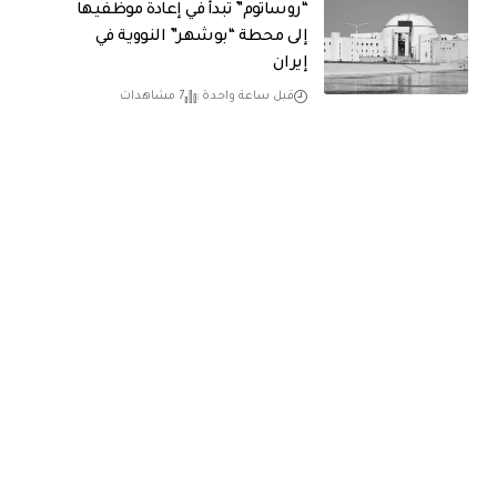
“روساتوم” تبدأ في إعادة موظفيها
إلى محطة “بوشهر” النووية في
إيران
قبل ساعة واحدة
7 مشاهدات