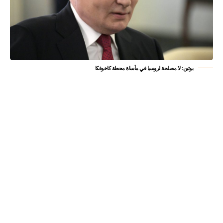
بوتين: لا مصلحة لروسيا في مأساة محطة كاخوفكا