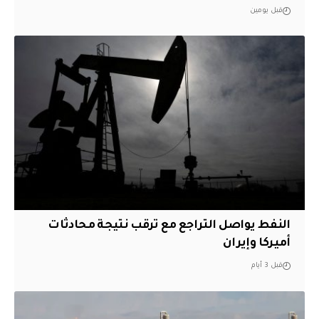
قبل يومين
النفط يواصل التراجع مع ترقب نتيجة محادثات
أميركا وإيران
قبل 3 أيام