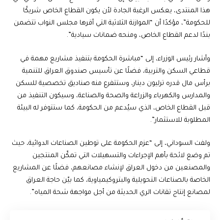
هذا المنتدى، يعكس الرغبة الجادة لأن يكون القطاع الخاص شريكًا
للحكومة”، مؤكدًا أن “الموازنة الثلاثية التي أقرها مجلس النواب تتضمن
بندًا لدعم القطاع الخاص، ومنحه ضمانات سيادية”.
وأشار رئيس الوزراء، إلى “مباشرة الحكومة بتنفيذ مشاريع مهمة في
قطاعي السكن والتربية، فضلًا عن تأسيس صندوق العراق للتنمية
برأس مال قدره ترليون دينار، وستتفرع منه صناديق تخصصية للسكن
والمدارس والكهرباء والزراعة والصحة والصناعة، وسيكون التنفيذ من
قبل القطاع الخاص، الذي سيُدعم من الحكومة، كما ستتوفر له البيئة
المطلوبة للاستثمار”.
ولفت السوداني، إلى “عزم الحكومة على توطين الصناعات الدوائية، حيث
تم وضع لائحة بأهم الإجراءات والتسهيلات التي تمكّن المنتجين
والمصنعين من دخول العراق لإنشاء مصانعهم، فضلًا عن المشاريع
الخاصة بالصناعات التحويلية والبتروكيمياوية، كما بيّن حاجة العراق
لمصانع إنتاج تقانات الري الحديثة من أجل مواجهة شحة المياه”.