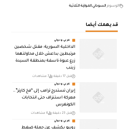
الوسوم
السوداني
الموازنة الثلاثية
قد يهمك أيضا
عربي ودولي
الداخلية السورية: مقتل شخصين
مرتبطين بداعش خلال محاولتهما
زرع عبوة ناسفة بمنطقة السيدة
زينب
قبل 17 دقيقة
7 مشاهدات
عربي ودولي
إيران تستدرج ترامب إلى “فخ كارتر”..
معركة استنزاف حتى انتخابات
الكونغرس
قبل 23 دقيقة
6 مشاهدات
عربي ودولي
روبيو يكشف عن حملة ضغط