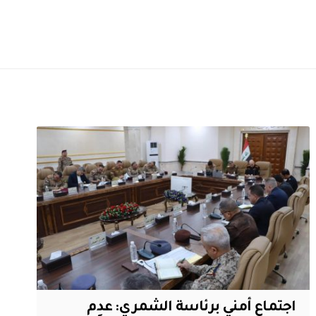
اجتماع أمني برئاسة الشمري: عدم