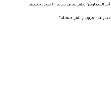
وقال المصدر في حديث للرشيد، ان”قوة امنية اشتبكت مع أحد المطلوبين بتهم سرقة وتولد ٢٠٠١ ضمن منطقة
محاولته الهروب وانتهى بمقتله”.