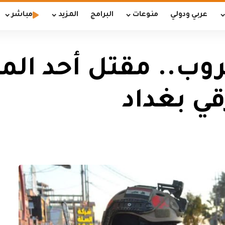
عربي ودولي
منوعات
البرامج
المزيد
مباشر
روب.. مقتل أحد ال
ي بغداد