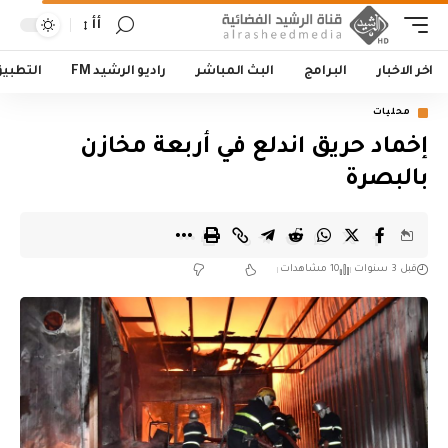
أأ
اخر الاخبار
البرامج
البث المباشر
راديو الرشيد FM
التطبي
محليات
إخماد حريق اندلع في أربعة مخازن
بالبصرة
قبل 3 سنوات
10 مشاهدات