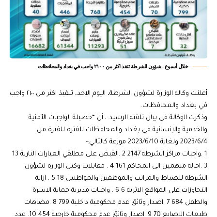
خلال أسبوع.. شؤون الشرطة تنفذ اكثر من ٢١٠٠ واجب في بغداد والمحافظات
أعلنت وكالة الوزارة لشؤون الشرطة، اليوم الاحد، تنفيذ اكثر من ٢١٠٠ واجب
في بغداد والمحافظات.
وذكرت الوكالة في بيان تلقته الرشيد ، أن “حصيلة الواجبات الأمنية
والخدمية والإنسانية في بغداد والمحافظات للفترة للفترة من
2023/6/4 ولغاية 2023/6/10 موزعة كالتالي:-
1 .واجبات مراكز الشرطة 2147 2 .القبض على مطلقي العيارات النارية 13
3 .احالة متهمين الى المحاكم 161 4 . مقابلات وكيل الوزارة لشؤون
الشرطة للضباط والمراتب والموظفين والمواطنين 18 5 . ازالة
التجاوزات على المواقع الاثرية 6 6 . واجبات مديرية حماية الاسرة
والطفل 684 7 .اصدار وثائق عدم محكومية داخلية 799 8 .مضاهات
طبعات الاصابع 70 9 .اصدار وثائق عدم محكومية خارجية 454 10. عدد