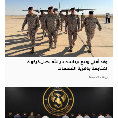
وفد أمني رفيع برئاسة يار الله يصل كركوك
لمتابعة جاهزية القطعات
قبل 24 ساعة