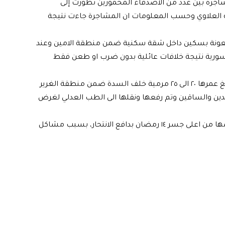
اجرة بين عدد من الاصدقاء المخمورين تطورت إلى
 العلاوي وحسب المعلومات ان المشاجرة جاءت نتيجة
مطعونة بسكين داخل شقة سكنية ضمن منطقة الامين وعند
السورية نتيجة خلافات عائلية بدون ضرب او طعن فقط
وفي حادث آخر، قال المصدر انه “تم العثور على جثة فتاة يبلغ عمرها ٢٠ الى ٢٥ مرمية خلف السدة ضمن منطقة الغرير
ليدين والساقين وتم رفعها ونقلها الى الطب العدلي لغرض
واشار إلى، انه”تم انقاذ امرأة تولد ١٩٨٦ اقدمت على رمي نفسها من اعلى جسر ١٤ رمضان بدافع الانتحار، بسبب مشاكل