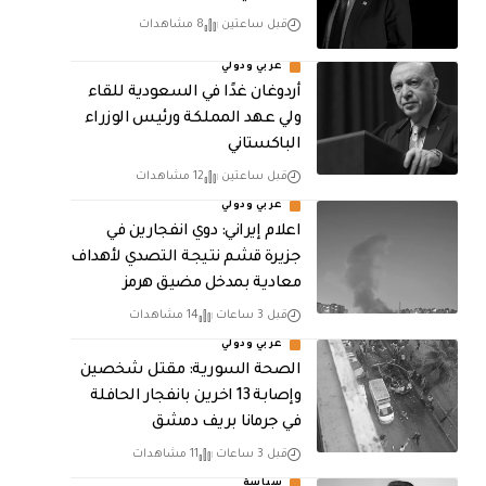
قبل ساعتين
8 مشاهدات
عربي ودولي
أردوغان غدًا في السعودية للقاء
ولي عهد المملكة ورئيس الوزراء
الباكستاني
قبل ساعتين
12 مشاهدات
عربي ودولي
اعلام إيراني: دوي انفجارين في
جزيرة قشم نتيجة التصدي لأهداف
معادية بمدخل مضيق هرمز
قبل 3 ساعات
14 مشاهدات
عربي ودولي
الصحة السورية: مقتل شخصين
وإصابة 13 اخرين بانفجار الحافلة
في جرمانا بريف دمشق
قبل 3 ساعات
11 مشاهدات
سياسة