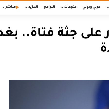
عربي ودولي
منوعات
البرامج
المزيد
مباشر
على جثة فتاة.. بغ
ة