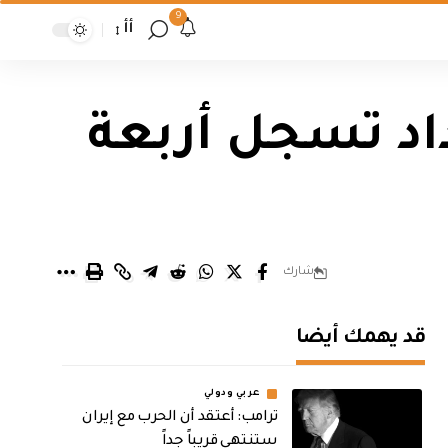
9
أأ
داد تسجل أربعة
شارك
قد يهمك أيضا
عربي ودولي
‏ترامب: أعتقد أن الحرب مع إيران
ستنتهي قريباً جداً