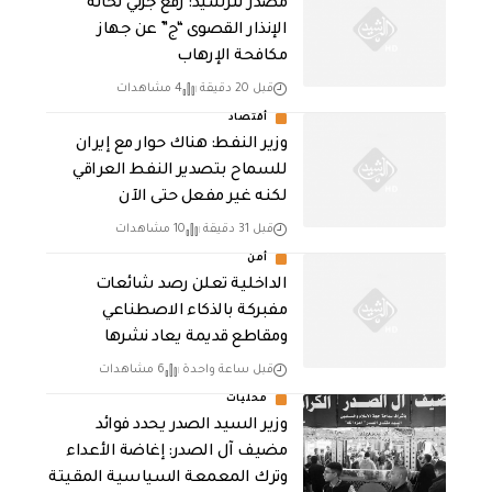
مصدر للرشيد: رفع جزئي لحالة
الإنذار القصوى “ج” عن جهاز
مكافحة الإرهاب
قبل 20 دقيقة
4 مشاهدات
أقتصاد
وزير النفط: هناك حوار مع إيران
للسماح بتصدير النفط العراقي
لكنه غير مفعل حتى الآن
قبل 31 دقيقة
10 مشاهدات
أمن
الداخلية تعلن رصد شائعات
مفبركة بالذكاء الاصطناعي
ومقاطع قديمة يعاد نشرها
قبل ساعة واحدة
6 مشاهدات
محليات
وزير السيد الصدر يحدد فوائد
مضيف آل الصدر: إغاضة الأعداء
وترك المعمعة السياسية المقيتة