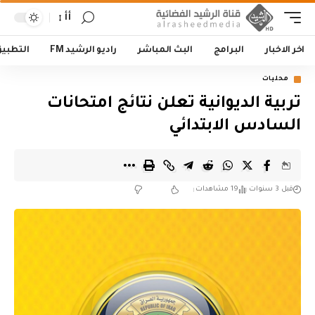
أأ
اخر الاخبار
البرامج
البث المباشر
راديو الرشيد FM
التطبي
محليات
تربية الديوانية تعلن نتائج امتحانات
السادس الابتدائي
قبل 3 سنوات
19 مشاهدات