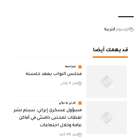
الوسوم
التربية
قد يهمك أيضا
سياسة
مجلس النواب يعقد جلسته
قبل 4 ثواني
عربي ودولي
مسؤول عسكري إيراني: سيتم نشر
لقطات لمجتبى خامنئي في أماكن
عامة وخلال اجتماعات
قبل 46 ثانية