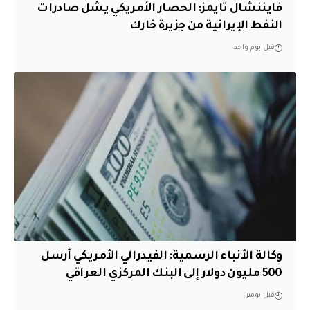
فايننشال تايمز: الحصار الأمريكي يشل صادرات
النفط الإيرانية من جزيرة خارك
قبل يوم واحد
وكالة الأنباء الرسمية: الفيدرالي الأمريكي أرسل
500 مليون دولار إلى البنك المركزي العراقي
قبل يومين