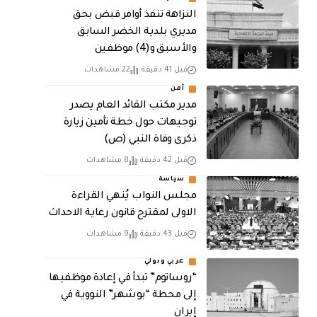
النزاهة تنفذ أوامر قبض بحق
مديري بلدية الخضر السابق
والأسبق و(4) موظفين
قبل 41 دقيقة
22 مشاهدات
أمن
مدير مكتب القائد العام يصدر
توجيهات حول خطة تأمين زيارة
ذكرى وفاة النبي (ص)
قبل 42 دقيقة
8 مشاهدات
سياسة
مجلس النواب يُنهي القراءة
الاولى لمقترح قانون رعاية الاحداث
قبل 43 دقيقة
9 مشاهدات
عربي ودولي
“روساتوم” تبدأ في إعادة موظفيها
إلى محطة “بوشهر” النووية في
إيران