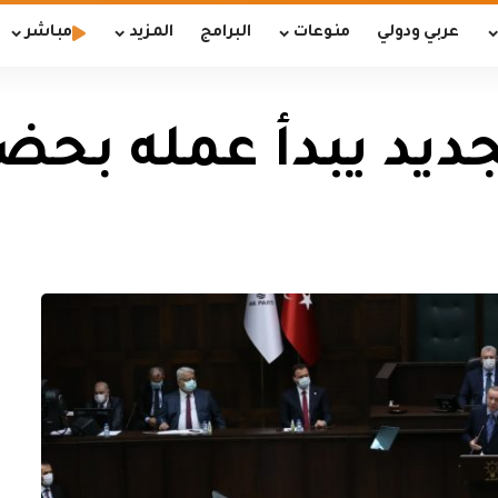
عربي ودولي
منوعات
البرامج
المزيد
مباشر
لجديد يبدأ عمله بحض