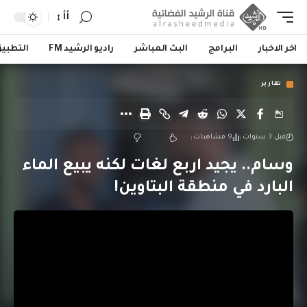
أأ
اخر الاخبار
البرامج
البث المباشر
راديو الرشيد FM
التطبي
تقارير
قبل 3 سنوات
9 مشاهدات
وسام.. يجيد اربع لغات لكنه يبيع الماء
البارد في منطقة البتاوين!