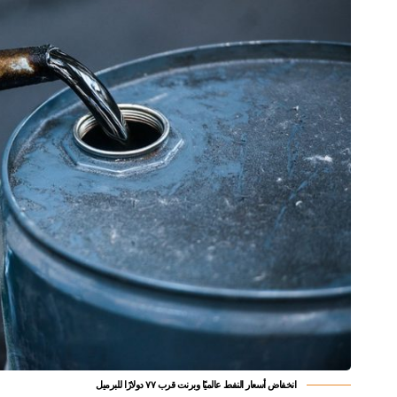
انخفاض أسعار النفط عالميًا وبرنت قرب ٧٧ دولارًا للبرميل