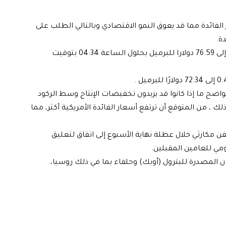
الفائدة مما قد يعوق النمو الاقتصادي وبالتالي الطلب على
ة.
وانخفضت العقود الآجلة لخام برنت 48 سنتا أو 0.6 بالمئة إلى 76.59 دولارا للبرميل بحلول الساعة 04:34 بتوقيت
يو حزيران وليس من الواضح ما إذا كانوا قد يزيدون تخفيضات الإنتاج وسط الركود
ك ، من المتوقع أن ترتفع أسعار الفائدة الأمريكية أكثر، مما
 مكارثي خلال عطلة نهاية الأسبوع إلى اتفاق لتعليق
 المصدرة للبترول (أوبك) وحلفاء بما في ذلك روسيا،