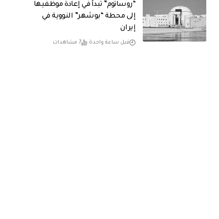
“روساتوم” تبدأ في إعادة موظفيها
إلى محطة “بوشهر” النووية في
إيران
قبل ساعة واحدة
7 مشاهدات