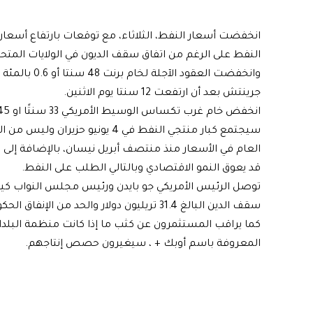
انخفضت أسعار النفط، الثلاثاء، مع توقعات بارتفاع أسعار 
النفط على الرغم من اتفاق سقف الديون في الولايات المتحد
جرينتش بعد أن ارتفعت 12 سنتا يوم الاثنين.
انخفض خام غرب تكساس الوسيط الأمريكي 33 سنتًا او 0.45 إلى 72.34 دولارًا للبرميل .
سيجتمع كبار منتجي النفط في 4 يون
العام في الأسعار منذ منتصف أبريل نيسان، بالإضافة إلى ذل
قد يعوق النمو الاقتصادي وبالتالي الطلب على النفط.
توصل الرئيس الأمريكي جو بايدن ورئيس مجلس النواب كيفن
سقف الدين البالغ 31.4 تريليون دولار والحد من الإنفاق الحكومي للعامين المقبلين.
كما يراقب المستثمرون عن كثب ما إذا كانت منظمة البلدان
المعروفة باسم أوبك + ، سيغيرون حصص إنتاجهم.