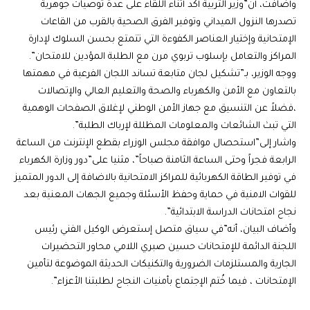
وأضافت، أن”وزير التربية أكد أثناء اللقاء على عدة توصيات جوهرية
تصدرها النزول الميداني وتوفير الفرق الصحية بالقرب من القاعات
الإمتحانية وإختيار العناصر الكفوءة التي تتمتع بحسن السلوك لإدارة
المراكز والتعامل بإسلوب تربوي مرن مع الطلبة المؤدين للامتحان”.
ووجه الوزير، بـ”تشكيل لجان متابعة تساند اللجان الفرعية في مهمتها
بالتعاون مع الأمن والكهرباء والصحة والتعليم العالي والإتصالات
،فضلاً عن التنسيق مع جهاز الأمن الوطني لإغلاق الصفحات الوهمية
التي تبث الشائعات والمعلومات المظللة لإرباك الطلبة”.
واشار إلى”استحصال موافقة مجلس الوزراء بقطع الإنترنت من الساعة
الرابعة فجراً وحتى الساعة الثامنة صباحاً”، مثنيا على”دور وزارة الكهرباء
في توفير الطاقة الكهربائية للمراكز الامتحانية بالاضافة إلى الدور المتميز
للقوات الامنية في حماية وحفظ الأسئلة وجميع الجهات المعنية بعد
نجاح امتحانات الدراسة الابتدائية”.
وأضاف البيان، أنه”في سياق متصل إستعرض الوكيل الفني رئيس
اللجنة الدائمة للإمتحانات حسين صبري اللامي محاور التحضيرات
الجارية والمستلزمات الضرورية والتكنيكات الحديثة الموضوعة لتأمين
الإمتحانات ، فيما خُتم الإجتماع بأمنيات النجاح لطلبتنا الأعزاء”.