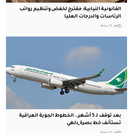
القانونية النيابية: مقترح لخفض وتنظيم رواتب
الرئاسات والدرجات العليا
قبل 12 ساعة
بعد توقف لـ 5 أشهر.. الخطوط الجوية العراقية
تستأنف خط بصرة_دلهي
قبل 12 ساعة