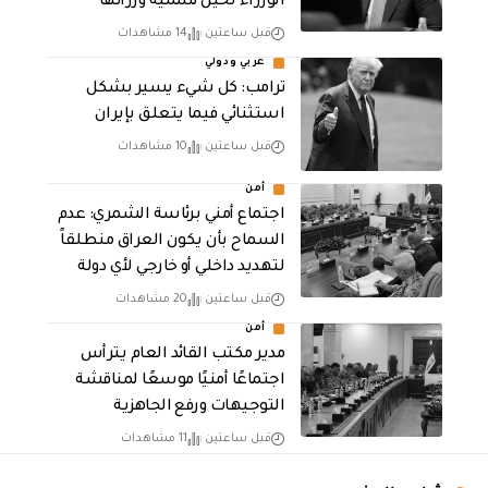
الوزراء لحين تسمية وزرائها
قبل ساعتين
14 مشاهدات
عربي ودولي
ترامب: كل شيء يسير بشكل
استثنائي فيما يتعلق بإيران
قبل ساعتين
10 مشاهدات
أمن
اجتماع أمني برئاسة الشمري: عدم
السماح بأن يكون العراق منطلقاً
لتهديد داخلي أو خارجي لأي دولة
قبل ساعتين
20 مشاهدات
أمن
مدير مكتب القائد العام يترأس
اجتماعًا أمنيًا موسعًا لمناقشة
التوجيهات ورفع الجاهزية
قبل ساعتين
11 مشاهدات