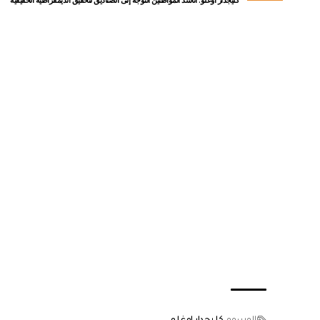
كليجدار أوغلو: أناشد المواطنين التوجه إلى الصناديق لتحقيق الديمقراطية الحقيقية