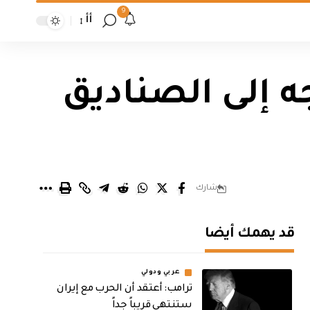
9
أأ
ه إلى الصناديق
شارك
قد يهمك أيضا
عربي ودولي
‏ترامب: أعتقد أن الحرب مع إيران
ستنتهي قريباً جداً