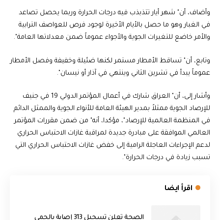
وأضاف، أن" شهر أيار تتذبذب فيه درجات الحرارة وربما يحصل تصاعد
في الغبار وهو ما حصل بالأيام الأخيرة لوجود فرص للعواصف الترابية
والأمر خاضع للتغيرات الجوية والأجواء عموماً ضمن معدلاتها العامة".
وتابع، أن" تساقط الأمطار مستمر لكنها ضئيلة وخفيفة وفصل الأمطار
عموماً يبدأ في تشرين الثاني وينتهي في آذار أو نيسان".
وأشار إلى، أن" العراق شارك في أعمال المؤتمر الدولي 19 في جنيف
للإرصاد الجوية ممثلاً بمدير الهيئة العامة للأنواء الجوية والممثل الدائم
في المنظمة العالمية للإرصاد"، مؤكدا، أنه" من ضمن مقررات المؤتمر
العالمي الموافقة على مبادرة جديدة لمراقبة غازات الاحتباس الحراري
لدعم الإجراءات العاجلة الرامية إلى خفض غازات الاحتباس الحراري التي
تسبب زيادة في درجات الحرارة".
اقرأ ايضا
الصحة تعلن تسجيل 313 إصابة بالحمى