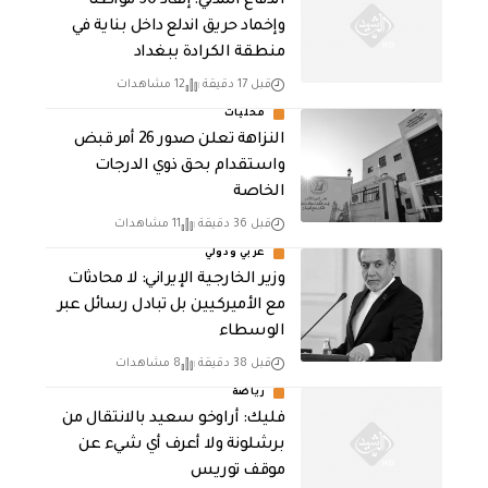
الدفاع المدني: إنقاذ 50 مواطناً
وإخماد حريق اندلع داخل بناية في
منطقة الكرادة ببغداد
قبل 17 دقيقة
12 مشاهدات
محليات
النزاهة تعلن صدور 26 أمر قبض
واستقدام بحق ذوي الدرجات
الخاصة
قبل 36 دقيقة
11 مشاهدات
عربي ودولي
‏وزير الخارجية الإيراني: لا محادثات
مع الأميركيين بل تبادل رسائل عبر
الوسطاء
قبل 38 دقيقة
8 مشاهدات
رياضة
فليك: أراوخو سعيد بالانتقال من
برشلونة ولا أعرف أي شيء عن
موقف توريس