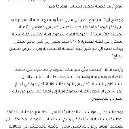
اليوم أولت قضية تمكين الشباب اهتماماً كبيراً”.
وأوضح أن “المجتمع العراقي مازال فتياً ويتمتع بالهبة الديموغرافية
التي توفر فرصة حقيقية لإحداث تحسن كبير في مفاصل التنمية
المستدامة”، مبيناً أن “مرحلة الهبة الديموغرافية تعكس غلبة نسبة
السكان في الفئة العمرية 15-64 سنة لتصل إلى ثلثي حجم السكان،
وبذلك تخفّ الى حدٍ كبير أعباء العمالة الاقتصادية وتزداد فرص تحسن
الإنتاج”.
وأردف قائلا: “يتطلب تبنّي سياسات تنموية جادة، تقوم على خطط
اقتصادية وتعليمية وتأهيلية، لاستيعاب طاقات الشباب الذين
سيشكلون النسبة الأعلى في التركيبة السكانية لأول مرة في تأريخ
العراق، كي لا تتحول الهبة الديموغرافية إلى نقمة كما يحذر من ذلك
الخبراء والمختصون”.
ووجه السوداني، مؤسسات الدولة بـ”التعامل الجاد مع متطلبات الوثيقة
الوطنية للسياسة السكانية في رسم السياسات التنموية المختلفة، التي
تضمنت أهدافاً وإجراءات، تمسّ محاور الوثيقة الأحد عشر ،في مجالات