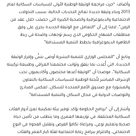
وأضاف: “جرت مراجعة الوثيقة الوطنية الأولى للسياسات السكانية لعام
2013 وبناء وثيقة جديدة تعالج التحديات الحالية، بسبب التحولات
الاجتماعية والديموغرافية والصحية الكبيرة التي حصلت خلال عقد من
الزمن”، لافتا إلى أن “التعامل مع الوثيقة الجديدة يجري على وفق
منطلقات المنهاج الحكومي الذي رسم توجهات واضحة في ربط
الظاهرة الديموغرافية بخطط التنمية المستدامة”.
وتابع أن “المجلس الوزاري للتنمية البشرية أوصى بتبنِّي وإقرار الوثيقة
الجديدة، التي أُعدت بما يتفق وثوابت مجتمعنا العراقي وطبيعة تركيبته
السكانية”، موضحا أن “الوثيقة أعدها مختصون وأكاديميون تحت
الإشراف المباشر للّجنة الوطنية للسياسات السكانية بالتعاون
والمشورة مع صندوق الأمم المتحدة للسكان، لعكس المبادئ
والتوصيات الدولية في مجال السكان والتنمية المستدامة”.
وأشار إلى أن “برنامج الحكومة يؤكد توفير بيئة تمكينية تعزز أدوار الفئات
السكانية المختلفة، في توزيعها العمري وما يتطلب من تأمين حياة
صحية وتعليم نوعي، ومراعاة تكافؤ الفرص وتقليل الفجوة في النوع
الاجتماعي، والالتزام ببرامج رعاية اجتماعية لفئة كبار العمر والفئات