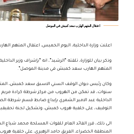
اعتقال المتهم الهارب سعد كمبش في الموصل
اعلنت وزارة الداخلية، اليوم الخميس، اعتقال المتهم ال
وذكر بيان للوزارة، تلقته “الرشيد”، انه “بإشراف وزير الدا
المتهم الهارب سعد كمبش في مدينة الموصل”.
وكان رئيس ديوان الوقف السني الاسبق سعد كمبش، المته
سنوات، قد تمكن من الهروب من مركز شرطة كرادة مريم بال
الداخلية عبد الامير الشمري بإيداع ضابط قسم شرطة الص
التوقيف، على خلفية هروب كمبش، وتشكيل لجنة تحقيقية 
الى ذلك، قرر القائد العام للقوات المسلحة محمد شياع الس
المنطقة الخضراء، الفريق حامد الزهيري، على خلفية هرو