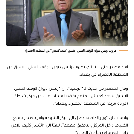
هروب رئيس ديوان الوقف السني الاسبق "سعد كمبش" من المنطقة الخضراء
افاد مصدر امني، الثلاثاء، بهروب رئيس ديوان الوقف السني الاسبق من
المنطقة الخضراء في بغداد.
وقال المصدر في حديث لـ “الرشيد”، ان “رئيس ديوان الوقف السني
الاسبق سعد كمبش المتهم بقضايا فساد، هرب من مركز شرطة
(كرادة مريم) في المنطقة الخضراء ببغداد”.
واضاف، ان “وزير الداخلية وصل الى مركز الشرطة وامر باحتجاز جميع
الضباط داخل المركز والتحقيق معهم”، لافتاً الى “انتشار كثيف للامن
داخل الخضراء بحثاً عن الهارب”.