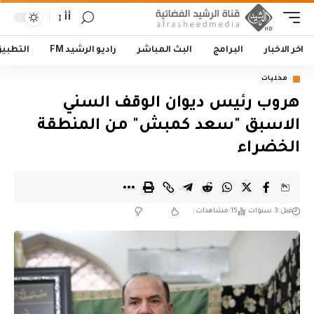
أأ
اخر الاخبار
البرامج
البث المباشر
راديو الرشيد FM
التطبي
محليات
هروب رئيس ديوان الوقف السني
الاسبق "سعد كمبش" من المنطقة
الخضراء
قبل 3 سنوات
15 مشاهدات