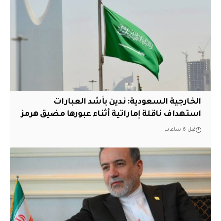
‏الخارجية السعودية: ندين بأشد العبارات
استهداف ناقلة إماراتية أثناء عبورها مضيق هرمز
قبل 6 ساعات