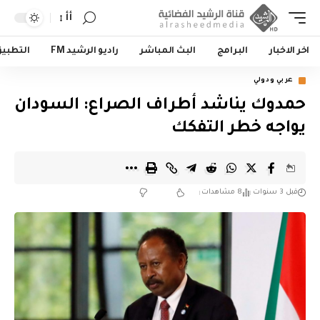
أأ
اخر الاخبار
البرامج
البث المباشر
راديو الرشيد FM
التطبي
عربي ودولي
حمدوك يناشد أطراف الصراع: السودان
يواجه خطر التفكك
قبل 3 سنوات
8 مشاهدات