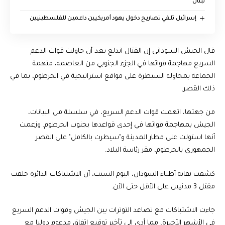
لبنان
إسرائيل تلغي تصاريح دخول يهود أمريكيين داعمين للفلسطينيين
قال الجيش السوداني إن القتال اندلع بعد أن حاولت قوات الدعم
السريع مهاجمة قواتها في الجزء الجنوبي من العاصمة، متهمة
الجماعة بمحاولة السيطرة على مواقع استراتيجية في الخرطوم، بما في
ذلك القصر.
من جهتها، اتهمت قوات الدعم السريع، في سلسلة من البيانات،
الجيش بمهاجمة قواتها في إحدى قواعدها بجنوب الخرطوم. وزعمت
أنها استولت على مطار المدينة و"سيطرت بالكامل" على القصر
الجمهوري بالخرطوم، مقر رئاسة البلاد.
كشفت نقابة أطباء السودان، اليوم السبت، أن الاشتباكات الدائرة خلفت
مقتل 3 مدنيين على الأقل حتى الآن.
جاءت الاشتباكات مع تصاعد التوترات بين الجيش وقوات الدعم السريع
في الأشهر الأخيرة، مما أدى إلى تأخير توقيع اتفاق مدعوم دوليا مع