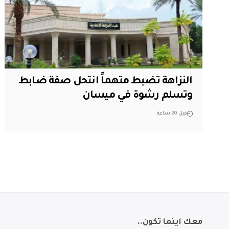
النزاهة تضبط متهماً انتحل صفة ضابط
وتسلم رشوة في ميسان
قبل 20 ساعة
معك اينما تكون..