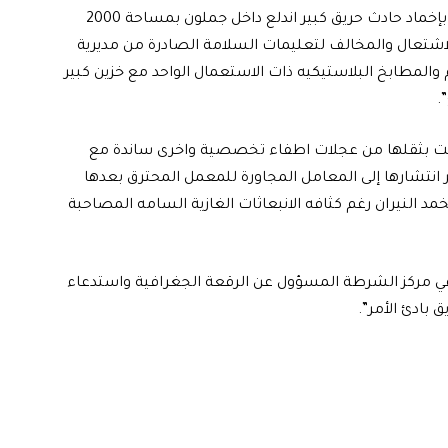
وذكرت المديرية، في بيان تلقته “الرشيد”، ان “فرقها نجحت بإخماد حادث حريق كبير اندلع داخل جملون بمساحة 2000
اشتعال والمخالف لتعليمات السلامة الصادرة من مديرية
لمطابخ البلاستيكيه ذات الاستعمال الواحد مع خزين كبير
.
دفعت بثقلها من عجلات اطفاء تخصصية واخرى ساندة مع
انتشارها إلى المعامل المجاورة للمعمل المحترق بعدها
 النيران رغم كثافه الانبعاثات الغازية السامه المصاحبة
 في مركز الشرطة المسؤول عن الرقعة الجغرافية واستدعاء
ق بادئ الأمر”.