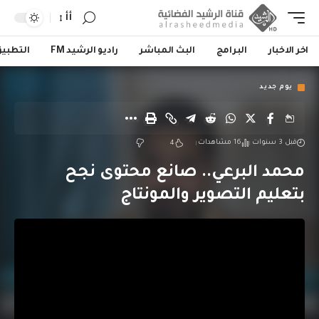
أأ
اخر الاخبار
البرامج
البث المباشر
راديو الرشيد FM
التطبي
يوم جديد
قبل 3 سنوات
16 مشاهدات
4
محمد البرعي.. صانع محتوى نجح
بتعليم التصوير والمونتاج