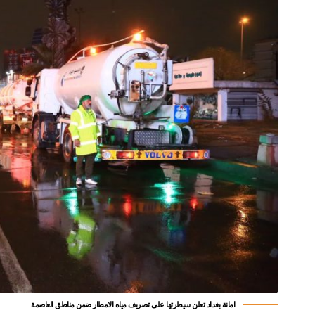
امانة بغداد تعلن سيطرتها على تصريف مياه الامطار ضمن مناطق العاصمة