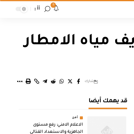
9
أأ
ف مياه الامطار
شارك
قد يهمك أيضا
أمن
الاعلام الامني: رفع مستوى
الجاهزية والاستعداد القتالي