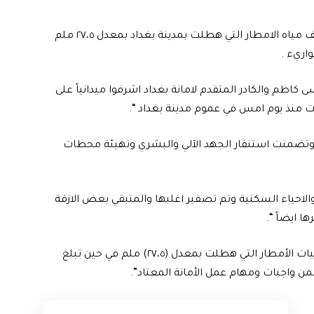
اعلنت امانة بغداد، اليوم الاربعاء، عن سيطرتها على تصريف مياه الامطار التي هطلت بمدينة بغداد بمعدل ٢٧،٥ ملم
اريء .
سى كاظم والكادر المتقدم لامانة بغداد اشرفوا ميدانياً على
ت منذ يوم امس في عموم مدينة بغداد “.
 وتضمنت استنفار الجهد الآلي والبشري وتهيئة محطات
الاحياء السكنية وتم تصفير اغلبها والمتبقي بعض الازقة
 ايضاً “.
واوضح ان “ دوائر أمانة بغداد استطاعت السيطرة على كميات الأمطار التي هطلت بمعدل (٢٧،٥) ملم في حين تبلغ