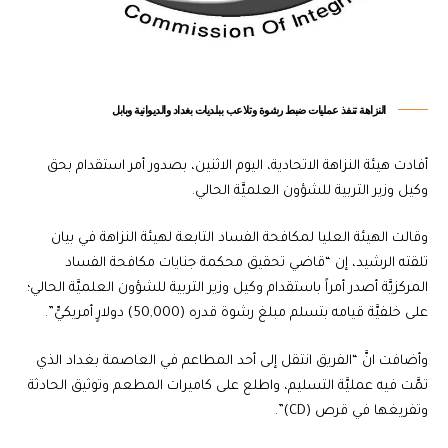
‏النزاهة تنفذ عمليات ضبط رشوة وتلاعب ببلديات بغداد والديوانية وبابل‬
أفادت هيئة النزاهة الاتحادية، اليوم الاثنين، بصدور أمر استقدام بحق
وكيل وزير التربية للشؤون العلميَّة الحالي.
وقالت الهيئة العليا لمكافحة الفساد التابعة لهيئة النزاهة في بيان
تلقته الرشيد، إن “قاضي تحقيق محكمة جنايات مكافحة الفساد
المركزيَّة أصدر أمراً باستقدام وكيل وزير التربية للشؤون العلميَّة الحالي؛
على خلفيَّة قيامه بتسلم مبلغ رشوة قدره (50,000) دولارٍ أمريكيٍّ”.
وأضافت انَّ “الفريق انتقل إلى أحد المطاعم في العاصمة بغداد الذي
تمَّت فيه عمليَّة التسليم، واطلع على كاميرات المطعم وتوثيق الحادثة
وتفريغها في قرص (CD)”.