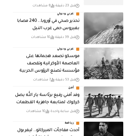
قبل 23 دقيقة
8 مشاهدات
عربي ودولي
تحذير صحي في أوروبا.. 240 مصابا
بفيروس حمى غرب النيل
قبل 39 دقيقة
10 مشاهدات
عربي ودولي
موسكو تصعد هجماتها على
العاصمة الأوكرانية وتقصف
مؤسسة تصنع الرؤوس الحربية
قبل 53 دقيقة
7 مشاهدات
أمن
وفد أمني رفيع برئاسة يار الله يصل
كركوك لمتابعة جاهزية القطعات
قبل ساعة واحدة
10 مشاهدات
رياضة
أحدث مفاجآت الميركاتو.. ليفربول