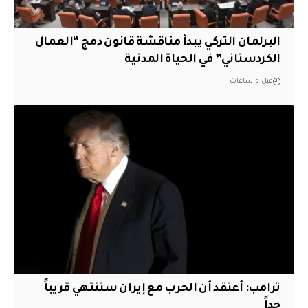
البرلمان التركي يبدأ مناقشة قانون دمج “العمال
الكردستاني” في الحياة المدنية
قبل 5 ساعات
‏ترامب: أعتقد أن الحرب مع إيران ستنتهي قريباً
جداً