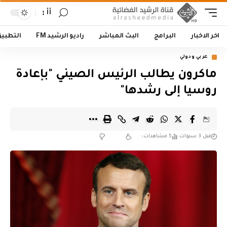
أأ
اخر الاخبار
البرامج
البث المباشر
راديو الرشيد FM
التطبي
عربي ودولي
ماكرون يطالب الرئيس الصيني "بإعادة
روسيا إلى رشدها"
قبل 3 سنوات
5 مشاهدات