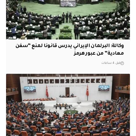
وكالة: البرلمان الإيراني يدرس قانونا لمنع “سفن
معادية” من عبور هرمز
قبل 4 ساعات