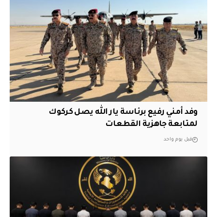
وفد أمني رفيع برئاسة يار الله يصل كركوك
لمتابعة جاهزية القطعات
قبل يوم واحد