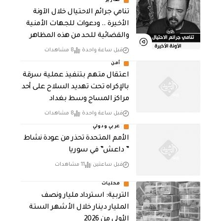
تقارير
تنامي جرائم الاحتيال خلال الآونة
الأخيرة .. ودعوات للجهات الأمنية
والقضائية للحد من هذه المظاهر
قبل ساعة واحدة
8 مشاهدات
أمن
اعتقال متهم بتنفيذ عملية سرقة
بالإكراه تحت تهديد السلاح على أحد
مراكز المساج وسط بغداد
قبل ساعة واحدة
8 مشاهدات
عربي ودولي
الأمم المتحدة تحذر من عودة نشاط
” داعش” في سوريا
قبل ساعتين
11 مشاهدات
محليات
التربية: استرداد مليار ونصف
المليار دينار خلال الأشهر الستة
الأولى من 2026