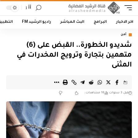
أأ
اخر الاخبار
البرامج
البث المباشر
راديو الرشيد FM
التطبي
أمن
شديدو الخطورة.. القبض على (6)
متهمين بتجارة وترويج المخدرات في
المثنى
قبل 3 سنوات
18 مشاهدات