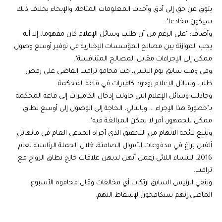
يتوق عن حق إلى أدق وأحدث المعلومات المتاحة، والإيحاء بخلاف ذلك
سيكون مخادعا".
وأضاف: "على الرغم من أن طلب وسائل الإعلام كان مفهوما، إلا أنه
يجب الموازنة بين مصالح المؤسسات الإخبارية في توفير أوسع وصول
ممكن إلى الإجراءات مقابل المصالح المتنافسة".
وفي وقت سابق يوم الاثنين، حث محامو ترامب القاضي على رفض
طلب وسائل الإعلام بوجود كاميرات في قاعة المحكمة.
وجادلت وسائل الإعلام التي حاولت إدخال الكاميرات إلى قاعة المحكمة
بـ"خطورة هذا الإجراء … وبالتالي، الحاجة إلى الوصول إلى أوسع نطاق
ممكن للجمهور، أمر لا يمكن المبالغة فيه".
وتنبع لائحة الاتهام من التحقيق الذي أجراه المدعي العام في مانهاتن
ألفين براغ في مدفوعات الأموال الصامتة، خلال الحملة الرئاسية لعام
2016، للنساء اللائي زعمن أنهن لديهن علاقات خارج نطاق الزواج مع
ترامب.
وينفي الرئيس السابق ارتكاب أي مخالفات وقال محاموه الأسبوع
الماضي إنهم سيكافحون لإسقاط التهم.