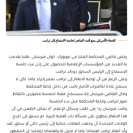
القضاء الأمريكي يمنع البث المباشر لجلسة الاستماع إلى ترامب
رفض قاضي المحكمة العليا في نيويورك، خوان ميرشان، طلبا تقدمت
به العديد من المؤسسات الإعلامية للحصول على إذن ببث جلسة
الاستماع إلى الرئيس السابق دونالد ترامب.
وعلى الرغم من أن توجيه الاتهام إلى ترامب يعتبر إجراء عاما، لكن لا
يسمح عادة لكاميرات الأخبار بالبث من داخل قاعة المحكمة.
وقال القاضي ميرشان إنه سيسمح فقط لخمسة مصورين بالتقاط
صور لترامب وقاعة المحكمة قبل بدء الجلسة.
وكتب ميرشان ردا على طلب وسائل الإعلام: "لا يمكن الطعن في أن
هذا الاتهام ينطوي على مسألة ذات أهمية كبيرة. لم يسبق في تاريخ
الولايات المتحدة أن وجهت اتهامات جنائية إلى رئيس حالي أو سابق. لقد
ولّد اتهام ترامب اهتماما عاما لا مثيل له واهتماما إعلاميا. إن الجمهور