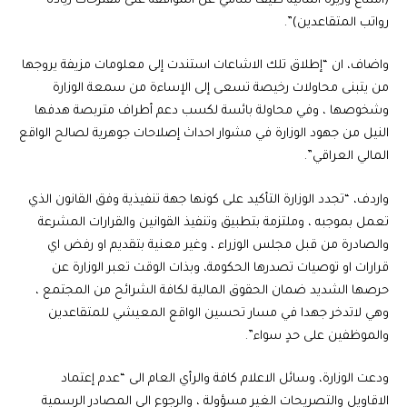
(امتناع وزيرة المالية طيف سامي عن الموافقة على مقترحات زيادة
رواتب المتقاعدين)”.
واضاف، ان “إطلاق تلك الاشاعات استندت إلى معلومات مزيفة يروجها
من يتبنى محاولات رخيصة تسعى إلى الإساءة من سمعة الوزارة
وشخوصها ، وفي محاولة بائسة لكسب دعم أطراف متربصة هدفها
النيل من جهود الوزارة في مشوار احداث إصلاحات جوهرية لصالح الواقع
المالي العراقي”.
واردف، “تجدد الوزارة التأكيد على كونها جهة تنفيذية وفق القانون الذي
تعمل بموجبه ، وملتزمة بتطبيق وتنفيذ القوانين والقرارات المشرعة
والصادرة من قبل مجلس الوزراء ، وغير معنية بتقديم او رفض اي
قرارات او توصيات تصدرها الحكومة، وبذات الوقت تعبر الوزارة عن
حرصها الشديد ضمان الحقوق المالية لكافة الشرائح من المجتمع ،
وهي لاتدخر جهدا في مسار تحسين الواقع المعيشي للمتقاعدين
والموظفين على حدٍ سواء”.
ودعت الوزارة، وسائل الاعلام كافة والرأي العام الى “عدم إعتماد
الاقاويل والتصريحات الغير مسؤولة ، والرجوع الى المصادر الرسمية