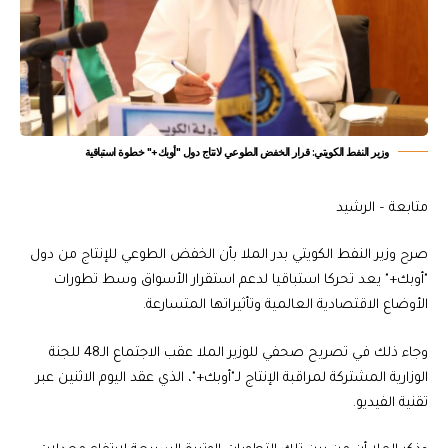
وزير النفط الكويتي: قرار الخفض الطوعي لانتاج دول "أوبك+" خطوة استباقية
متابعة – الرشيد
صرح وزير النفط الكويتي بدر الملا بأن الخفض الطوعي للإنتاج من دول
"أوبك+" يعد تحركا استباقيا لدعم استقرار الأسواق وسط تطورات
الأوضاع الاقتصادية العالمية وتأثيراتها المتسارعة.
وجاء ذلك في تصريح صحفي للوزير الملا عقب الاجتماع الـ48 للجنة
الوزارية المشتركة لمراقبة الإنتاج لـ"أوبك+"، الذي عقد اليوم الاثنين عبر
تقنية الفيديو.