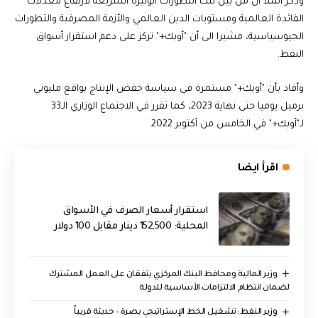
وذكر الملا أن من بين تلك التطورات الوتيرة السريعة لارتفاع معدلات
الفائدة العالمية ومستويات الدين العالمي والأزمة المصرفية والتطورات
الجيوسياسية، مشيرا الى أن "أوبك+" تركز على دعم استقرار أسواق
النفط.
وأفاد بأن "أوبك+" مستمرة في سياسة خفض الإنتاج بواقع مليوني
برميل يوميا حتى نهاية 2023، كما تقرر في الاجتماع الوزاري الـ33
لـ"أوبك+" في الخامس من أكتوبر 2022.
اقرأ ايضا
استقرار أسعار الصرف في الأسواق
المحلية: 152,500 دينار مقابل 100 دولار
وزير المالية ومحافظ البنك المركزي يتفقان على العمل المشترك
لضمان انتظام الالتزامات الأساسية للدولة
وزير النفط: تشغيل الخط الإستراتيجي بصرة – حديثة قريباً