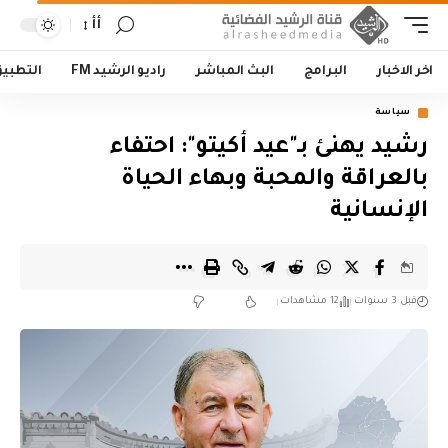
أأ
اخر الاخبار
البرامج
البث المباشر
راديو الرشيد FM
التطبي
سياسة
رشيد يهنئ بـ"عيد أكيتو": احتفاء
بالعراقة والمحبة وبهاء الحياة
الإنسانية
قبل 3 سنوات
12 مشاهدات