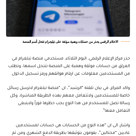
الاعلام الرقمي يحذر من حسابات وهمية موثقة على تيليجرام تنتحل أسم المنصة
حذر مركز الإعلام الرقمي، اليوم الثلاثاء، مستخدمي منصة تيلغرام في
العراق من حسابات موثقة وهمية على المنصة تنتحل اسمها، وتطلب
من المستخدمين معلومات عن ارقام هواتفهم ورمز تسجيل الدخول.
واكد المركز، في بيان تلقته “الرشيد”، ان “منصة تيلغرام لاترسل رسائل
خاصة للمستخدمين ولاتتعامل معهم بهذه الطريقة المباشرة، وكل
رسالة تصل للمستخدم من هذا النوع يجب حظرها فوراً ولاينبغي
التعامل معها”.
واشار، الى ان “هذه النوع من الحسابات هي حسابات لمستخدمين
عاديين “محتالين”، يقومون بتوثيقها بطريقة الدفع الشهري ومن ثم