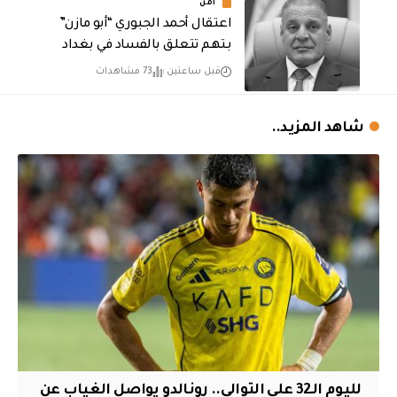
أمن
اعتقال أحمد الجبوري “أبو مازن”
بتهم تتعلق بالفساد في بغداد
قبل ساعتين
73 مشاهدات
شاهد المزيد..
لليوم الـ32 على التوالي.. رونالدو يواصل الغياب عن