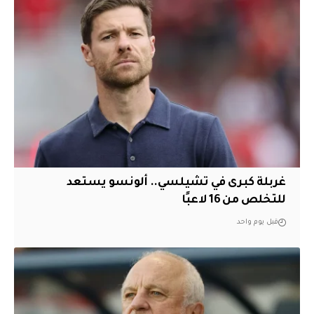
غربلة كبرى في تشيلسي.. ألونسو يستعد
للتخلص من 16 لاعبًا
قبل يوم واحد