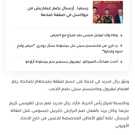
رسميا.. أرسنال يضم غيماريش من
نيوكاسل في صفقة ضخمة
وفاة والد ليونيل ميسي بعد صراع مع المرض
رد ناري من مانشستر سيتي على برشلونة بشأن رودري: “عرض وقح
خذوه وارحلوا”
أحدث مفاجآت الميركاتو.. ليفربول يستعير نجم برشلونة أراوخو
ويثق ريال مدريد في قدرته على حسم صفقة بيلينجهام لصالحه، رغم
اهتمام ليفربول ومانشستر سيتي بضم اللاعب.
وبالنسبة لمركز رأس الحربة، فأراد ريال مدريد ضم بديل للفرنسي كريم
بنزيما، وكان يريد بالفعل ضم البرازيلي جابرييل جيسوس، قبل انتقاله
لآرسنال، لكنه أغلق الأماكن المخصصة للاعبين من خارج الاتحاد
الأوروبي.