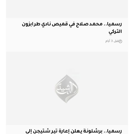
رسميا.. محمد صلاح في قميص نادي طرابزون
التركي
قبل 3 أيام
رسميا.. برشلونة يعلن إعارة تير شتيجن إلى