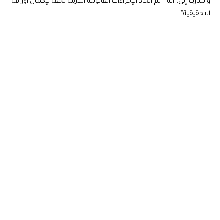
واشارت إلى، انه ” تم اتخاذ الإجراءات القانونية اللازمة بحقه لإكمال أوراقه
التحقيقية”.