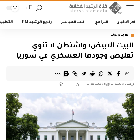
أأ
اخر الاخبار
البرامج
البث المباشر
راديو الرشيد FM
التطبي
عربي ودولي
البيت الابيض: واشنطن لا تنوي
تقليص وجودها العسكري في سوريا
قبل 3 سنوات
78 مشاهدات