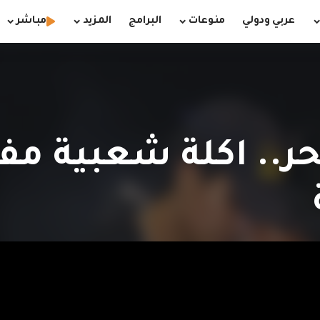
عربي ودولي
منوعات
البرامج
المزيد
مباشر
لحر.. اكلة شعبية م