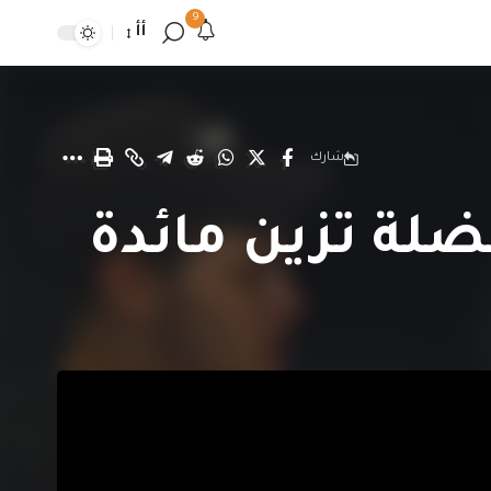
9
أأ
شارك
فضلة تزين مائدة