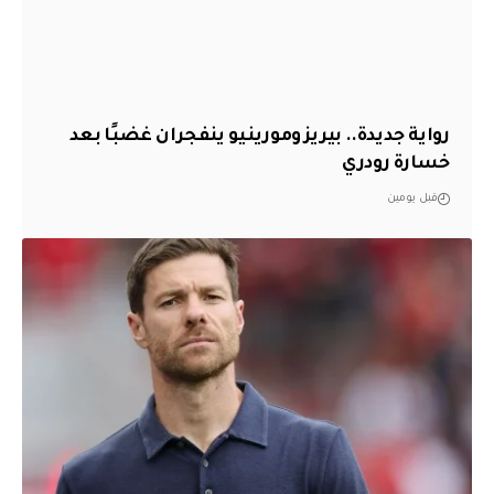
رواية جديدة.. بيريز ومورينيو ينفجران غضبًا بعد
خسارة رودري
قبل يومين