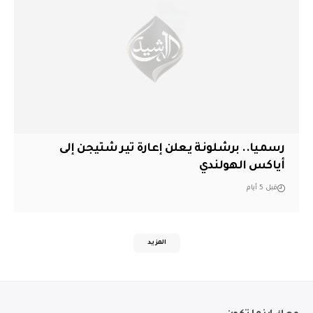
رسميا.. برشلونة يعلن إعارة تير شتيجن إلى
أياكس الهولندي
قبل 5 أيام
المزيد