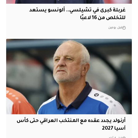
غربلة كبرى في تشيلسي.. ألونسو يستعد
للتخلص من 16 لاعبًا
قبل يومين
أرنولد يجدد عقده مع المنتخب العراقي حتى كأس
آسيا 2027