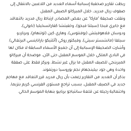
ربطت تقارير صحفية إسبانية أسماء العديد من اللاعبين بالانتقال إلى
صفوف ريال مدريد، خلال الميركاتو الصيفي المقبل.
ونقلت صحيفة "ماركا" عن بعض المصادر، ارتباط ريال مدريد بالتعاقد
مع جابري فيجا (سيلتا فيجو)، وخفيتشا كفاراتسخيليا (نابولي)،
ودوسان فلاهوفيتش (يوفنتوس)، وهاري كين (توتنهام)، وبرناردو
سيلفا (مانشستر سيتي)، وفيكتور روكي (أتلتيكو باراناينسي البرتغالي).
وأشارت الصحيفة الإسبانية إلى أن جميع الأسماء السابقة لا مكان لها
في النادي الملكي خلال الموسم المقبل حتى الآن، موضحة أن ميركاتو
الميرينجي للصيف المقبل ما يزال غير نشط، ويركز فقط على صفقة
واحدة وهي جود بيلينجهام نجم بوروسيا دورتموند.
يذكر أن العديد من التقارير زعمت بأن ريال مدريد قرر التعاقد مع مهاجم
جديد في الصيف المقبل، بسبب تراجع مستوى الفرنسي كريم بنزيما،
واحتمالية رحيله عن قلعة سانتياجو برنابيو بنهاية الموسم الحالي.