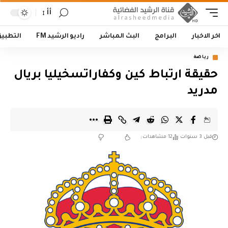
أأ
اخر الاخبار
البرامج
البث المباشر
راديو الرشيد FM
التطبي
رياضة
حقيقة ارتباط كين وكفاراتسخيليا بريال
مدريد
قبل 3 سنوات
12 مشاهدات