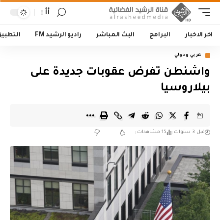
أأ
اخر الاخبار
البرامج
البث المباشر
راديو الرشيد FM
التطبي
عربي ودولي
واشنطن تفرض عقوبات جديدة على
بيلاروسيا
قبل 3 سنوات
15 مشاهدات