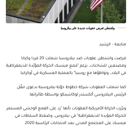
واشنطن تفرض عقوبات جديدة على بيلاروسيا
متابعة – الرشيد
فرضت واشنطن عقوبات ضد بيلاروسيا شملت 20 فردا وكيانا
ومصنعين للشاحنات، بزعم "قمع مينسك الحركة المؤيّدة للديمقراطية
في البلاد، وتواطؤها مع روسيا" بالعملية العسكرية في أوكرانيا.
كما شملت العقوبات شركة خطوط جوّية بيلاروسية بدعوى تنقّل
الرئيس البيلاروسي ألكسندر لوكاشينكو بواسطة طائراتها.
وبرّرت الخزانة الأمريكية العقوبات بأنها "رد على القمع الوحشي المستمر
للحركة المؤيدة للديمقراطية" في بيلاروس، وضغط السلطات في
مينسك على المجتمع المدني بعد الانتخابات الرئاسية 2020.