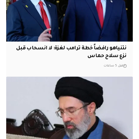
نتنياهو رافضاً خطة ترامب لغزة: لا انسحاب قبل
نزع سلاح حماس
قبل 5 ساعات