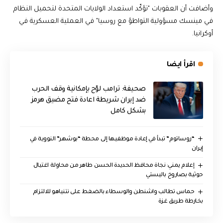
وأضافت أن العقوبات "تؤكّد استعداد الولايات المتحدة لتحميل النظام
في مينسك مسؤولية التواطؤ مع روسيا" في العملية العسكرية في
أوكرانيا.
اقرأ ايضا
صحيفة: ترامب لوّح بإمكانية وقف الحرب
ضد إيران شريطة اعادة فتح مضيق هرمز
بشكل كامل
“روساتوم” تبدأ في إعادة موظفيها إلى محطة “بوشهر” النووية في
إيران
إعلام يمني: نجاة محافظ الحديدة الحسن طاهر من محاولة اغتيال
حوثية بصاروخ باليستي
حماس تطالب واشنطن والوسطاء بالضغط على نتنياهو للالتزام
بخارطة طريق غزة