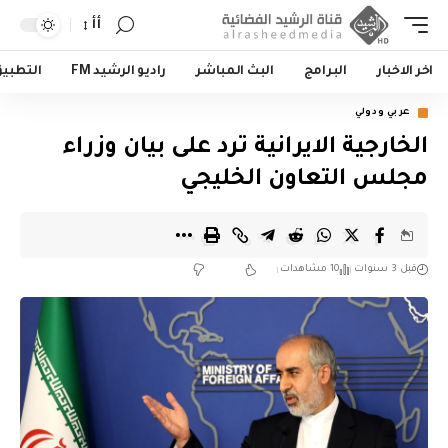
أأ
اخر الاخبار
البرامج
البث المباشر
راديو الرشيد FM
التطبي
عربي ودولي
الخارجية الايرانية ترد على بيان وزراء
مجلس التعاون الخليجي
قبل 3 سنوات
10 مشاهدات