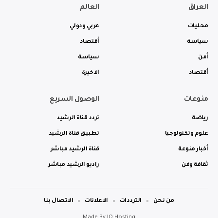
العراق
العالم
محليات
عربي ودولي
سياسة
أقتصاد
أمن
سياسة
أقتصاد
الاخيرة
منوعات
الوصول السريع
رياضة
تردد قناة الرشيد
علوم وتكنولوجيا
تطبيق قناة الرشيد
أخبار منوعة
قناة الرشيد مباشر
ثقافة وفن
راديو الرشيد مباشر
من نحن
الترددات
الاعلانات
الاتصال بنا
Made By
IQ Hosting