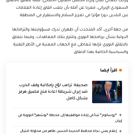
ورحب كنعاني ببيان وزراء مجلس التعاون الخليجي، فيما يتعلق بالاتفاق
السعودي الإيراني، معربا عن أمله بأن يلعب اتفاق إعادة العلاقات
بين البلدين دورا مؤثرا في تعزيز السلام والاستقرار في المنطقة.
من جهة أخرى، أكد المتحدث أن طهران تدرك مسؤوليتها والتزاماتها
الدولية بشأن برنامجها النووي وتلتزم بتلك المعاهدات، وفيما بتعلق
بالاتفاق النووي فإنها تتعاطى مع الجهات المعنية في الأطر التقنية
والسياسية الخاصة بهذا الاتفاق.
اقرأ ايضا
صحيفة: ترامب لوّح بإمكانية وقف الحرب
ضد إيران شريطة اعادة فتح مضيق هرمز
بشكل كامل
“روساتوم” تبدأ في إعادة موظفيها إلى محطة “بوشهر” النووية في
إيران
إعلام يمني: نجاة محافظ الحديدة الحسن طاهر من محاولة اغتيال