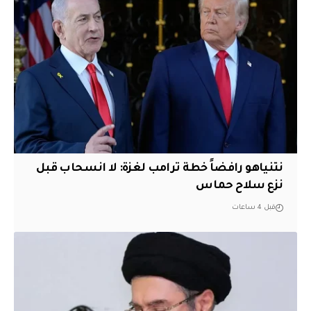
نتنياهو رافضاً خطة ترامب لغزة: لا انسحاب قبل
نزع سلاح حماس
قبل 4 ساعات