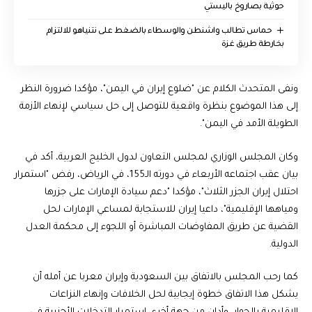
حوثية بصاروخ باليستي
حماس تطالب واشنطن والوسطاء بالضغط على نتنياهو للالتزام
بخارطة طريق غزة
ونفى المتحدث الكلام عن "ضلوع إيران في اليمن"، مؤكدا ضرورة النظر
إلى هذا الموضوع بنظرة واقعية للتوصل إلى حل سياسي لإنهاء الأزمة
الطويلة الأمد في اليمن".
وكان المجلس الوزاري لمجلس التعاون لدول الخليج العربية، أكد في
بيان عقب اجتماعه الأربعاء في دورته الـ155، في الرياض، رفض "استمرار
احتلال إيران الجزر الثلاث"، مؤكدا "دعم سيادة الإمارات على جزرها
ومياهها الإقليمية"، داعيا إيران للاستجابة لمساعي الإمارات لحل
القضية عن طريق المفاوضات المباشرة أو اللجوء إلى محكمة العدل
الدولية.
كما رحب المجلس بالاتفاق بين السعودية وإيران معربا عن أمله أن
يشكل هذا الاتفاق خطوة إيجابية لحل الخلافات وإنهاء النزاعات