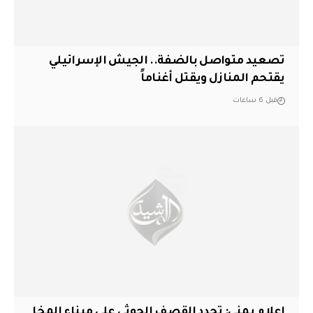
تصعيد متواصل بالضفة.. الجيش الإسرائيلي
يقتحم المنازل ويقتل أغناماً
قبل 6 ساعات
إعلام يمني: تجدد القصف الحوثي على ميناء المخا