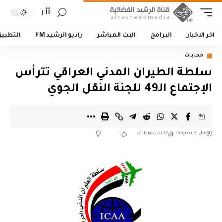
أأ
اخر الاخبار
البرامج
البث المباشر
راديو الرشيد FM
التطبي
محليات
سلطة الطيران المدني العراقي تترأس
الإجتماع الـ49 للجنة النقل الجوي
قبل 3 سنوات
12 مشاهدات