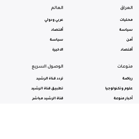
العراق
العالم
محليات
عربي ودولي
سياسة
أقتصاد
أمن
سياسة
أقتصاد
الاخيرة
منوعات
الوصول السريع
رياضة
تردد قناة الرشيد
علوم وتكنولوجيا
تطبيق قناة الرشيد
أخبار منوعة
قناة الرشيد مباشر
ثقافة وفن
راديو الرشيد مباشر
من نحن
الترددات
الاعلانات
الاتصال بنا