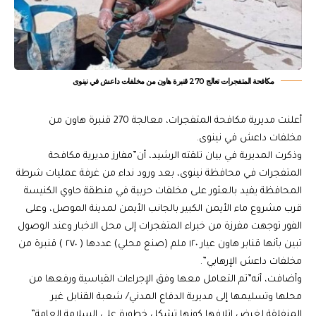
مكافحة المتفجرات تعالج 270 قنبرة هاون من مخلفات داعش في نينوى
أعلنت مديرية مكافحة المتفجرات، معالجة 270 قنبرة هاون من
مخلفات داعش في نينوى.
وذكرت المديرية في بيان تلقته الرشيد، أن”مفارز مديرية مكافحة
المتفجرات في محافظة نينوى، بعد ورود نداء من غرفة عمليات شرطة
المحافظة يفيد بالعثور على مخلفات حربية في منطقة حاوي الكنيسة
قرب مشروع ماء الأيمن الكبير بالجانب الأيمن لمدينة الموصل، وعلى
الفور توجهت مفرزة من خبراء المتفجرات إلى محل الاخبار وعند الوصول
تبين بأنها قنابر هاون عيار ١٢٠ ملم (صنع محلي) عددها ( ٢٧٠ ) قنبرة من
مخلفات داعش الإرهابي”.
وأضافت، أنه”تم التعامل معها وفق الإجراءات القياسية ورفعها من
محلها وتسليمها إلى مديرية الدفاع المدني/ شعبة القنابل غير
المنفلقة لغرض إتلافها كونها تشكل خطورة على السلامة العامة”.