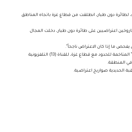
اء، لطائرة دون طيار، انطلقت من قطاع غزة باتجاه المناطق
اروخين اعتراضيين على طائرة دون طيار، دخلت المجال
حص ما إذا كان الاعتراض ناجحاً".
وأفاد شهود عيان من منطقة مجمع مستوطنات "إشكول" المتاخمة للحدود مع قطاع غزة، للقناة (13) التلفزيونية
 في المنطقة.
قبة الحديدية صواريخ اعتراضية.