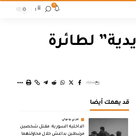
9
أأ
دية” لطائرة
شارك
قد يهمك أيضا
عربي ودولي
الداخلية السورية: مقتل شخصين
مرتبطين بداعش خلال محاولتهما