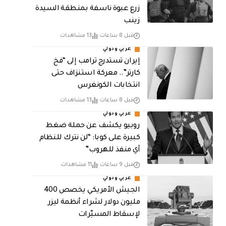
زرع عبوة ناسفة بمنطقة السيدة
زينب
قبل 8 ساعات
13 مشاهدات
عربي ودولي
إيران تستدرج ترامب إلى “فخ
كارتر”.. معركة استنزاف حتى
انتخابات الكونغرس
قبل 8 ساعات
13 مشاهدات
عربي ودولي
روبيو يكشف عن حملة ضغط
كبيرة على كوبا: “لن نترك للنظام
أي منفذ للهروب”
قبل 9 ساعات
11 مشاهدات
عربي ودولي
الجيش الأمريكي يخصص 400
مليون دولار لشراء أنظمة ليزر
لإسقاط المسيّرات