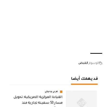
الوسوم
القبض
قد يهمك أيضا
عربي ودولي
القيادة المركزية الامريكية: تحويل
مسار 53 سفينة تجارية منذ