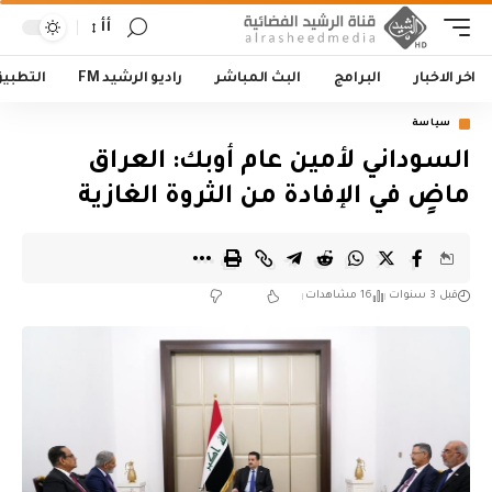
أأ
اخر الاخبار
البرامج
البث المباشر
راديو الرشيد FM
التطبي
سياسة
السوداني لأمين عام أوبك: العراق
ماضٍ في الإفادة من الثروة الغازية
قبل 3 سنوات
16 مشاهدات