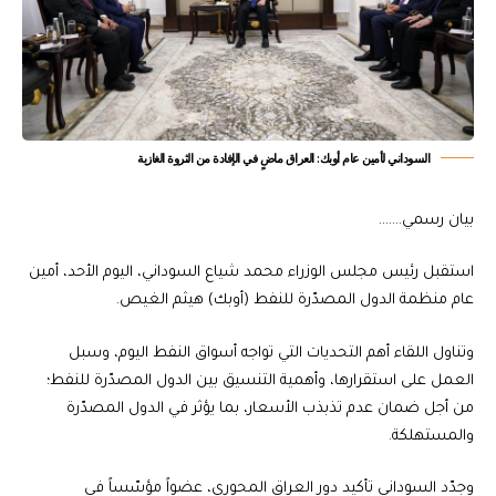
السوداني لأمين عام أوبك: العراق ماضٍ في الإفادة من الثروة الغازية
بيان رسمي…….
استقبل رئيس مجلس الوزراء محمد شياع السوداني، اليوم الأحد، أمين
عام منظمة الدول المصدّرة للنفط (أوبك) هيثم الغيص.
وتناول اللقاء أهم التحديات التي تواجه أسواق النفط اليوم، وسبل
العمل على استقرارها، وأهمية التنسيق بين الدول المصدّرة للنفط؛
من أجل ضمان عدم تذبذب الأسعار، بما يؤثر في الدول المصدّرة
والمستهلكة.
وجدّد السوداني تأكيد دور العراق المحوري، عضواً مؤسّساً في