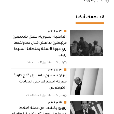
الوسوم
الكويت
قد يهمك أيضا
عربي ودولي
الداخلية السورية: مقتل شخصين
مرتبطين بداعش خلال محاولتهما
زرع عبوة ناسفة بمنطقة السيدة
زينب
قبل 5 ساعات
12 مشاهدات
عربي ودولي
إيران تستدرج ترامب إلى “فخ كارتر”..
معركة استنزاف حتى انتخابات
الكونغرس
قبل 5 ساعات
10 مشاهدات
عربي ودولي
روبيو يكشف عن حملة ضغط