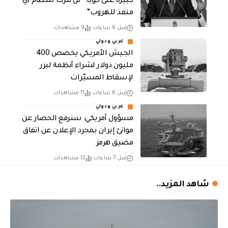
كبيرة على كوبا: “لن نترك للنظام أي
منفذ للهروب”
قبل 6 ساعات
9 مشاهدات
عربي ودولي
الجيش الأمريكي يخصص 400
مليون دولار لشراء أنظمة ليزر
لإسقاط المسيّرات
قبل 6 ساعات
11 مشاهدات
عربي ودولي
مسؤول أمريكي: سنرفع الحصار عن
موانئ إيران بمجرد الإعلان عن اتفاق
مضيق هرمز
قبل 7 ساعات
12 مشاهدات
شاهد المزيد..