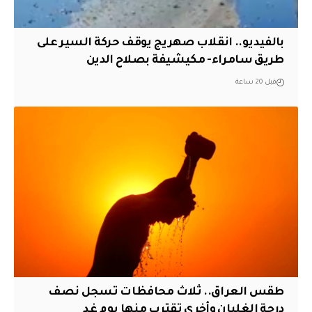
بالفيديو.. انقلاب صهريج يوقف حركة السير على
طريق سامراء- مكيشيفة بصلاح الدين
قبل 20 ساعة
طقس العراق.. ثلاث محافظات تسجل نصف
درجة الغليان وأخرى تقترب منها يوم غد