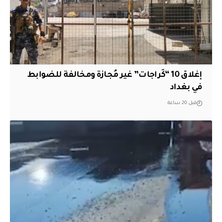
إغلاق 10 “كَراجات” غير مُجازة ومخالفة للضوابط
في بغداد
قبل 20 ساعة