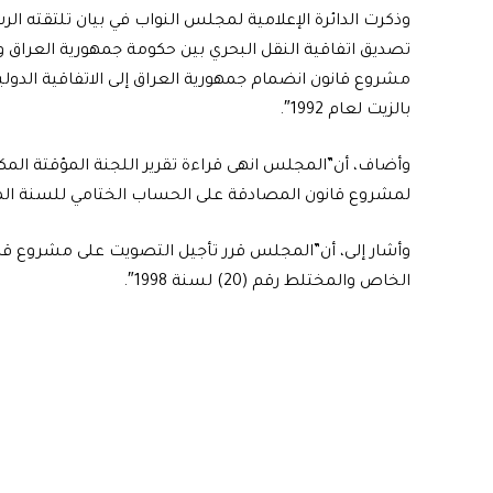
وذكرت الدائرة الإعلامية لمجلس النواب في بيان تلتقته ا
تصديق اتفاقية النقل البحري بين حكومة جمهورية العراق 
مشروع قانون انضمام جمهورية العراق إلى الاتفاقية الدو
بالزيت لعام 1992″.
وأضاف، أن”المجلس انهى قراءة تقرير اللجنة المؤقتة المك
لمشروع قانون المصادقة على الحساب الختامي للسنة المالية 2
وأشار إلى، أن”المجلس قرر تأجيل التصويت على مشروع قانو
الخاص والمختلط رقم (20) لسنة 1998″.