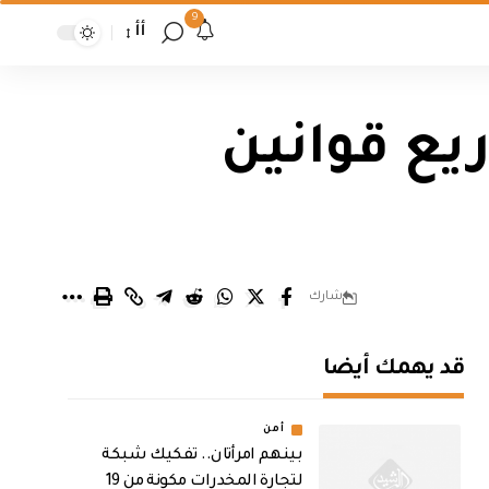
9
أأ
يع قوانين
شارك
قد يهمك أيضا
أمن
بينهم امرأتان.. تفكيك شبكة
لتجارة المخدرات مكونة من 19